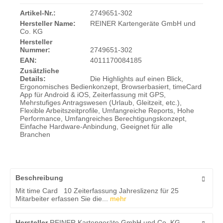
Artikel-Nr.:
2749651-302
Hersteller Name:
REINER Kartengeräte GmbH und
Co. KG
Hersteller
Nummer:
2749651-302
EAN:
4011170084185
Zusätzliche
Details:
Die Highlights auf einen Blick,
Ergonomisches Bedienkonzept, Browserbasiert, timeCard
App für Android & iOS, Zeiterfassung mit GPS,
Mehrstufiges Antragswesen (Urlaub, Gleitzeit, etc.),
Flexible Arbeitszeitprofile, Umfangreiche Reports, Hohe
Performance, Umfangreiches Berechtigungskonzept,
Einfache Hardware-Anbindung, Geeignet für alle
Branchen
Beschreibung
Mit time Card 10 Zeiterfassung Jahreslizenz für 25
Mitarbeiter erfassen Sie die...
mehr
Hersteller
REINER Kartengeräte GmbH und Co. KG