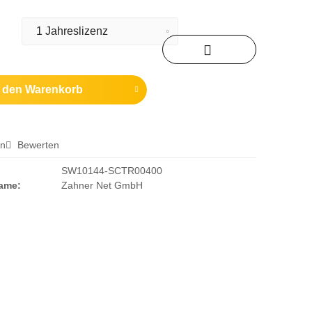
n den
Warenkorb
en
Bewerten
SW10144-SCTR00400
Name:
Zahner Net GmbH