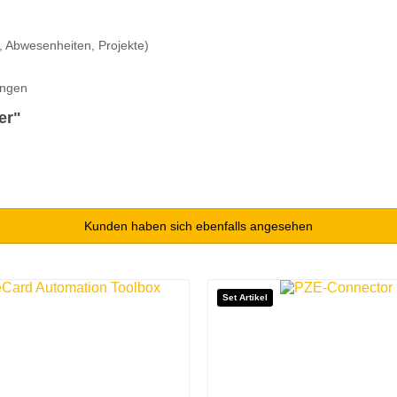
, Abwesenheiten, Projekte)
ungen
er"
Kunden haben sich ebenfalls angesehen
Set Artikel