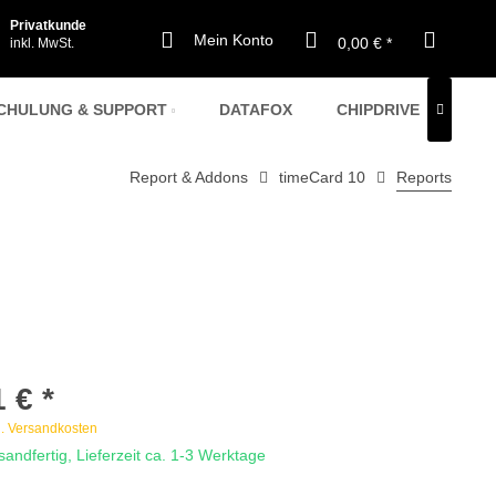
Privatkunde
Mein Konto
0,00 € *
inkl. MwSt.
CHULUNG & SUPPORT
DATAFOX
CHIPDRIVE
CHI

Report & Addons
timeCard 10
Reports
TIMECARD @ CLOUD
TIMECARD @ CLOUD
SERVER
SERVER
ELEKTRONISCHE AU
ELEKTRONISCHE AU
MITARBEITER-JAHRESLIZENZEN
 € *
l. Versandkosten
sandfertig, Lieferzeit ca. 1-3 Werktage