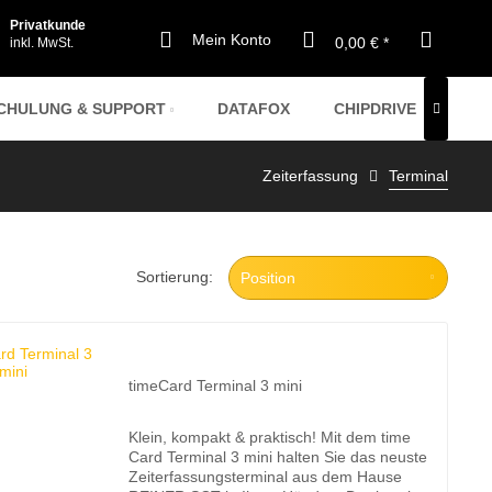
Privatkunde
Mein Konto
0,00 € *
inkl. MwSt.
CHULUNG & SUPPORT
DATAFOX
CHIPDRIVE
CHI

Zeiterfassung
Terminal
TIMECARD @ CLOUD
TIMECARD @ CLOUD
SERVER
SERVER
Sortierung:
ELEKTRONISCHE AU
ELEKTRONISCHE AU
MITARBEITER-JAHRESLIZENZEN
timeCard Terminal 3 mini
Klein, kompakt & praktisch! Mit dem time
Card Terminal 3 mini halten Sie das neuste
Zeiterfassungsterminal aus dem Hause