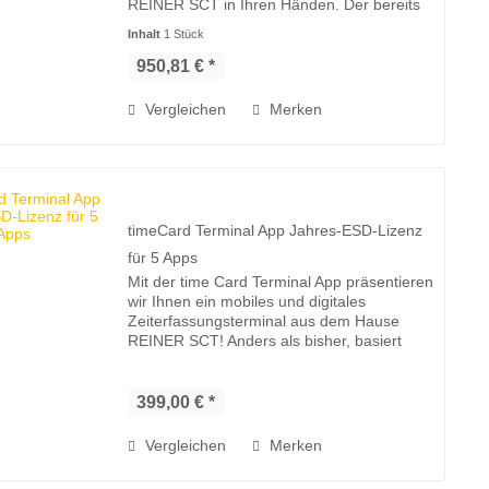
REINER SCT in Ihren Händen. Der bereits
im time Card Terminal 3 mini timeCard
Inhalt
1 Stück
Terminal 3 etablierte Formfaktor sowie...
950,81 € *
Vergleichen
Merken
timeCard Terminal App Jahres-ESD-Lizenz
für 5 Apps
Mit der time Card Terminal App präsentieren
wir Ihnen ein mobiles und digitales
Zeiterfassungsterminal aus dem Hause
REINER SCT! Anders als bisher, basiert
dieses Zeiterfassungsterminal nicht auf der
eigens hergestellten Hardware,...
399,00 € *
Vergleichen
Merken