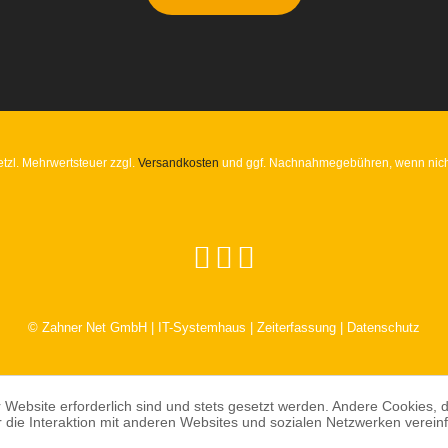
setzl. Mehrwertsteuer zzgl.
Versandkosten
und ggf. Nachnahmegebühren, wenn nich
© Zahner Net GmbH | IT-Systemhaus | Zeiterfassung | Datenschutz
 Website erforderlich sind und stets gesetzt werden. Andere Cookies, 
die Interaktion mit anderen Websites und sozialen Netzwerken vereinf