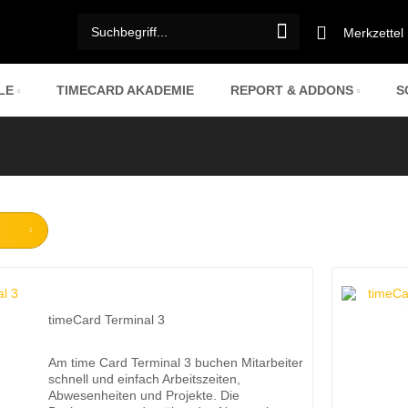
Merkzettel
LE
TIMECARD AKADEMIE
REPORT & ADDONS
S
 LOHN
SYSTEM
 6
GEN
TERMINAL
TRANSPONDER/KARTEN
KOSTENLOSE ONLINE-DEMO
IZENZ
AUSWERTUNGEN
TIMECARD TERMINAL APP
TRANSPONDER DES
EITER JAHRESLIZENZEN
ELT
RTUNGEN
TIMECARD TERMINAL 3
KARTEN DES
RD - PAYROLL -
ÖR
TIMECARD TERMINAL 3 MINI
SONSTIGE TRANSPONDER
TSTELLEN
ZUBEHÖR
TRANSPONDER/KARTEN
timeCard Terminal 3
ISCHE AU
TRANSPONDER DES
ONISCHE AU
Am time Card Terminal 3 buchen Mitarbeiter
KARTEN DES
schnell und einfach Arbeitszeiten,
EITER-JAHRESLIZENZEN
SONSTIGE TRANSPONDER
Abwesenheiten und Projekte. Die