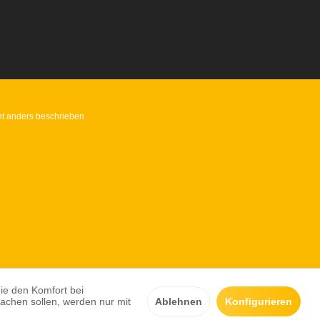
t anders beschrieben
die den Komfort bei
achen sollen, werden nur mit
Ablehnen
Konfigurieren