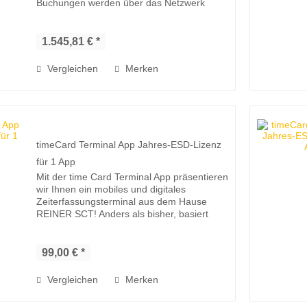
Buchungen werden über das Netzwerk
ZUBEHÖR
direkt an den time Card Server übertragen.
Urlaubs- und Überstundenkonten können...
1.545,81 € *
Vergleichen
Merken
timeCard Terminal App Jahres-ESD-Lizenz
für 1 App
Mit der time Card Terminal App präsentieren
wir Ihnen ein mobiles und digitales
Zeiterfassungsterminal aus dem Hause
REINER SCT! Anders als bisher, basiert
dieses Zeiterfassungsterminal nicht auf der
eigens hergestellten Hardware,...
99,00 € *
Vergleichen
Merken