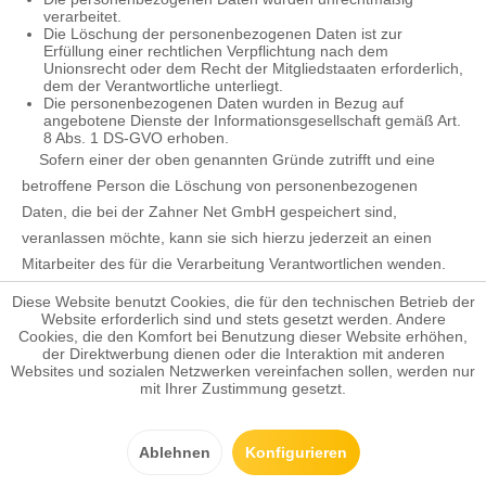
verarbeitet.
Die Löschung der personenbezogenen Daten ist zur
Erfüllung einer rechtlichen Verpflichtung nach dem
Unionsrecht oder dem Recht der Mitgliedstaaten erforderlich,
dem der Verantwortliche unterliegt.
Die personenbezogenen Daten wurden in Bezug auf
angebotene Dienste der Informationsgesellschaft gemäß Art.
8 Abs. 1 DS-GVO erhoben.
Sofern einer der oben genannten Gründe zutrifft und eine
betroffene Person die Löschung von personenbezogenen
Daten, die bei der Zahner Net GmbH gespeichert sind,
veranlassen möchte, kann sie sich hierzu jederzeit an einen
Mitarbeiter des für die Verarbeitung Verantwortlichen wenden.
Der Mitarbeiter der Zahner Net GmbH wird veranlassen, dass
Diese Website benutzt Cookies, die für den technischen Betrieb der
dem Löschverlangen unverzüglich nachgekommen wird.
Website erforderlich sind und stets gesetzt werden. Andere
Cookies, die den Komfort bei Benutzung dieser Website erhöhen,
der Direktwerbung dienen oder die Interaktion mit anderen
Wurden die personenbezogenen Daten von der Zahner Net
Websites und sozialen Netzwerken vereinfachen sollen, werden nur
mit Ihrer Zustimmung gesetzt.
GmbH öffentlich gemacht und ist unser Unternehmen als
Verantwortlicher gemäß Art. 17 Abs. 1 DS-GVO zur Löschung
der personenbezogenen Daten verpflichtet, so trifft die Zahner
Ablehnen
Konfigurieren
Net GmbH unter Berücksichtigung der verfügbaren Technologie