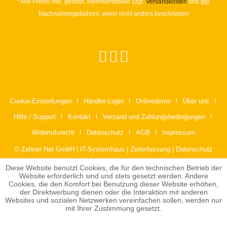
* Alle Preise inkl. gesetzl. Mehrwertsteuer zzgl.
Versandkosten
und ggf.
Nachnahmegebühren, wenn nicht anders beschrieben
Cookie-Einstellungen
Händler-Login
Onlinedemo
Über uns
Hilfe / Support
Kontakt
Versand und Zahlungsbedingungen
Widerrufsrecht
Datenschutz
AGB
Impressum
© Zahner Net GmbH | IT-Systemhaus | Zeiterfassung | Datenschutz
Diese Website benutzt Cookies, die für den technischen Betrieb der
Website erforderlich sind und stets gesetzt werden. Andere
Cookies, die den Komfort bei Benutzung dieser Website erhöhen,
der Direktwerbung dienen oder die Interaktion mit anderen
Websites und sozialen Netzwerken vereinfachen sollen, werden nur
mit Ihrer Zustimmung gesetzt.