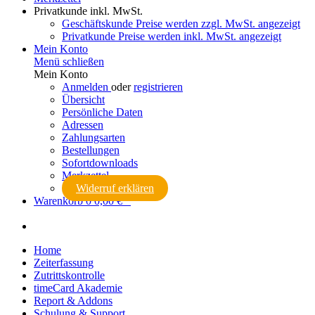
Privatkunde
inkl. MwSt.
Geschäftskunde
Preise werden zzgl. MwSt. angezeigt
Privatkunde
Preise werden inkl. MwSt. angezeigt
Mein Konto
Menü schließen
Mein Konto
Anmelden
oder
registrieren
Übersicht
Persönliche Daten
Adressen
Zahlungsarten
Bestellungen
Sofortdownloads
Merkzettel
Widerruf erklären
Warenkorb
0
0,00 € *
Home
Zeiterfassung
Zutrittskontrolle
timeCard Akademie
Report & Addons
Schulung & Support