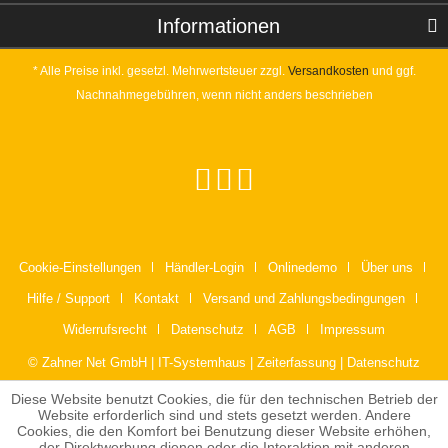
Informationen
* Alle Preise inkl. gesetzl. Mehrwertsteuer zzgl.
Versandkosten
und ggf.
Nachnahmegebühren, wenn nicht anders beschrieben
Cookie-Einstellungen
Händler-Login
Onlinedemo
Über uns
Hilfe / Support
Kontakt
Versand und Zahlungsbedingungen
Widerrufsrecht
Datenschutz
AGB
Impressum
© Zahner Net GmbH | IT-Systemhaus | Zeiterfassung | Datenschutz
Diese Website benutzt Cookies, die für den technischen Betrieb der
Website erforderlich sind und stets gesetzt werden. Andere
Cookies, die den Komfort bei Benutzung dieser Website erhöhen,
der Direktwerbung dienen oder die Interaktion mit anderen