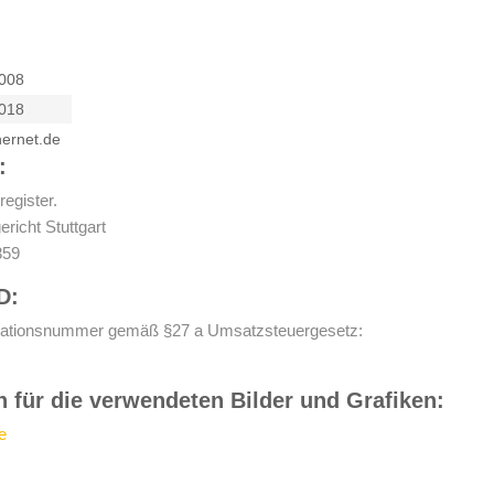
ZUBEHÖR
008
018
ernet.de
:
register.
ericht Stuttgart
359
D:
ikationsnummer gemäß §27 a Umsatzsteuergesetz:
 für die verwendeten Bilder und Grafiken:
e