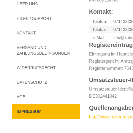
ÜBER UNS
Kontakt:
HILFE / SUPPORT
Telefon:
07142222
Telefax:
07142222
KONTAKT
E-Mail:
info@zahn
Registereintrag
VERSAND UND
ZAHLUNGSBEDINGUNGEN
Eintragung im Handels
Registergericht: Amtsg
WIDERRUFSRECHT
Registernummer: 754
Umsatzsteuer-I
DATENSCHUTZ
Umsatzsteuer-Identif
DE302441042
AGB
Quellenangaben
IMPRESSUM
http://www.reiner-sct.d