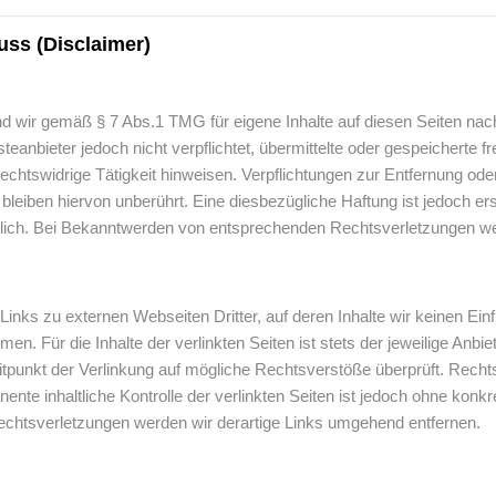
ss (Disclaimer)
nd wir gemäß § 7 Abs.1 TMG für eigene Inhalte auf diesen Seiten na
teanbieter jedoch nicht verpflichtet, übermittelte oder gespeicher
 rechtswidrige Tätigkeit hinweisen. Verpflichtungen zur Entfernung o
leiben hiervon unberührt. Eine diesbezügliche Haftung ist jedoch er
ich. Bei Bekanntwerden von entsprechenden Rechtsverletzungen wer
Links zu externen Webseiten Dritter, auf deren Inhalte wir keinen Ei
. Für die Inhalte der verlinkten Seiten ist stets der jeweilige Anbiet
punkt der Verlinkung auf mögliche Rechtsverstöße überprüft. Rechts
ente inhaltliche Kontrolle der verlinkten Seiten ist jedoch ohne konk
htsverletzungen werden wir derartige Links umgehend entfernen.