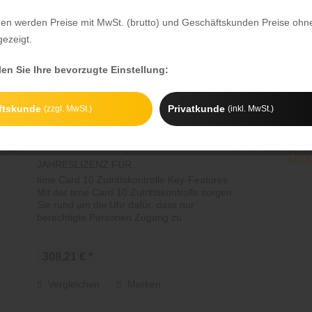
berechtigte Personen Zugang zu
ZUBEHÖR
bestimmten Bereichen oder Gebäuden
den werden Preise mit MwSt. (brutto) und Geschäftskunden Preise ohn
erhalten. So schützen Sie Ihr Eigentum...
gezeigt.
522,41 € *
len Sie Ihre bevorzugte Einstellung:
Vergleichen
Merken
ftskunde
Privatkunde
(zzgl. MwSt.)
(inkl. MwSt.)
TIMECARD 10 ZUTRITTSKONTROLLE
JAHRESLIZENZ FÜR...
time Card 10 Zutrittskontrolle Key-Features
Mit der time Card 10 Zutrittskontrolle sorgen
Sie rund um die Uhr dafür, dass nur
berechtigte Personen Zugang zu
bestimmten Bereichen oder Gebäuden
erhalten. So schützen Sie Ihr Eigentum...
308,21 € *
Vergleichen
Merken