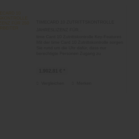
TIMECARD 10 ZUTRITTSKONTROLLE
JAHRESLIZENZ FÜR...
time Card 10 Zutrittskontrolle Key-Features
Mit der time Card 10 Zutrittskontrolle sorgen
Sie rund um die Uhr dafür, dass nur
berechtigte Personen Zugang zu
bestimmten Bereichen oder Gebäuden
erhalten. So schützen Sie Ihr Eigentum...
1.902,81 € *
Vergleichen
Merken