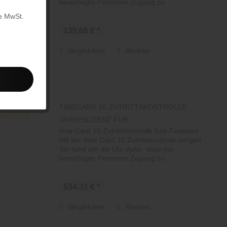
berechtigte Personen Zugang zu
bestimmten Bereichen oder Gebäuden
e MwSt.
erhalten. So schützen Sie Ihr Eigentum...
135,66 € *
Vergleichen
Merken
TIMECARD 10 ZUTRITTSKONTROLLE
JAHRESLIZENZ FÜR...
time Card 10 Zutrittskontrolle Key-Features
Mit der time Card 10 Zutrittskontrolle sorgen
Sie rund um die Uhr dafür, dass nur
berechtigte Personen Zugang zu
bestimmten Bereichen oder Gebäuden
erhalten. So schützen Sie Ihr Eigentum...
534,31 € *
Vergleichen
Merken