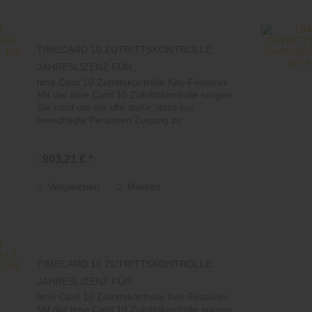
TIMECARD 10 ZUTRITTSKONTROLLE
JAHRESLIZENZ FÜR...
time Card 10 Zutrittskontrolle Key-Features
Mit der time Card 10 Zutrittskontrolle sorgen
Sie rund um die Uhr dafür, dass nur
berechtigte Personen Zugang zu
bestimmten Bereichen oder Gebäuden
erhalten. So schützen Sie Ihr Eigentum...
903,21 € *
Vergleichen
Merken
TIMECARD 10 ZUTRITTSKONTROLLE
JAHRESLIZENZ FÜR...
time Card 10 Zutrittskontrolle Key-Features
Mit der time Card 10 Zutrittskontrolle sorgen