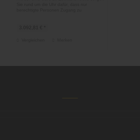
Sie rund um die Uhr dafür, dass nur
berechtigte Personen Zugang zu
bestimmten Bereichen oder Gebäuden
erhalten. So schützen Sie Ihr Eigentum...
3.092,81 € *
Vergleichen
Merken