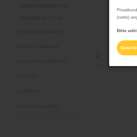
TRANSPONDER/KARTEN
Privatkun
(netto) an
TIMECARD @ CLOUD
Bitte wäh
TIMECARD AKADEMIE
REPORT & ADDONS
Geschä
SCHULUNG & SUPPORT
DATAFOX
CHIPDRIVE
CHIPKARTENLESER