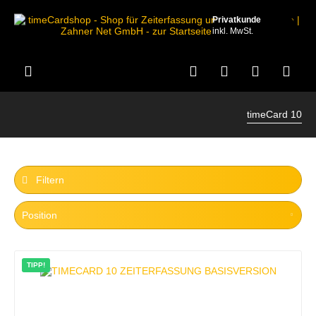
Privatkunde
inkl. MwSt.
timeCard 10
Filtern
TIPP!