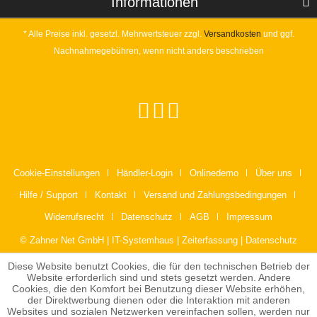
Informationen
* Alle Preise inkl. gesetzl. Mehrwertsteuer zzgl.
Versandkosten
und ggf.
Nachnahmegebühren, wenn nicht anders beschrieben
Cookie-Einstellungen
Händler-Login
Onlinedemo
Über uns
Hilfe / Support
Kontakt
Versand und Zahlungsbedingungen
Widerrufsrecht
Datenschutz
AGB
Impressum
© Zahner Net GmbH | IT-Systemhaus | Zeiterfassung | Datenschutz
Diese Website benutzt Cookies, die für den technischen Betrieb der
Website erforderlich sind und stets gesetzt werden. Andere
Cookies, die den Komfort bei Benutzung dieser Website erhöhen,
der Direktwerbung dienen oder die Interaktion mit anderen
Websites und sozialen Netzwerken vereinfachen sollen, werden nur