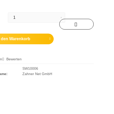
n den
Warenkorb
en
Bewerten
SW10006
Name:
Zahner Net GmbH