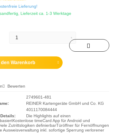
tenfreie Lieferung!
sandfertig, Lieferzeit ca. 1-3 Werktage
n den
Warenkorb
en
Bewerten
2749601-481
Name:
REINER Kartengeräte GmbH und Co. KG
4011170084444
Details:
Die Highlights auf einen
basiertKostenlose timeCard App für Android und
iele Zutrittslogiken definierbarTüröffner für Fernöffnungen
 Ausweisverwaltung inkl. sofortige Sperrung verlorener