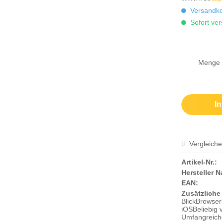
ZUBEHÖR
Versandkos
Sofort ver
Menge
I
Vergleich
Artikel-Nr.:
Hersteller 
EAN:
Zusätzliche 
BlickBrowser
iOSBeliebig v
Umfangreiche