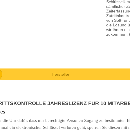
SchlüsselUm
sämtlicher Z
Zeiterfassun
Zutrittskont
von Soft- un
die Lösung ü
wir Ihnen ei
zukommen. Fü
Hersteller
UTRITTSKONTROLLE JAHRESLIZENZ FÜR 10 MITARB
es
m die Uhr dafür, dass nur berechtigte Personen Zugang zu bestimmten B
mal ein elektronischer Schlüssel verloren geht, sperren Sie diesen mit 