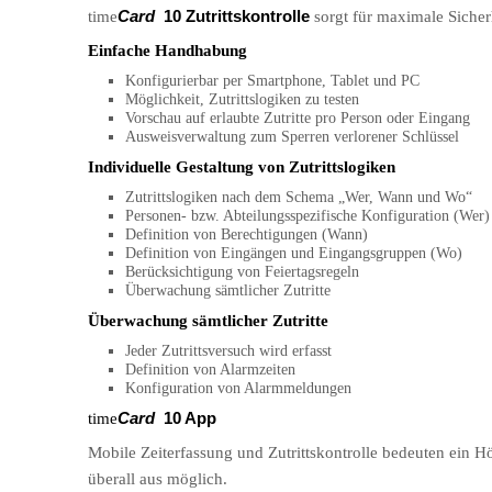
time
Card
10 Zutrittskontrolle
sorgt für maximale Siche
Einfache Handhabung
Konfigurierbar per Smartphone, Tablet und PC
Möglichkeit, Zutrittslogiken zu testen
Vorschau auf erlaubte Zutritte pro Person oder Eingang
Ausweisverwaltung zum Sperren verlorener Schlüssel
Individuelle Gestaltung von Zutrittslogiken
Zutrittslogiken nach dem Schema „Wer, Wann und Wo“
Pers
onen- bzw. Abteilungsspezifische Konfiguration (Wer)
Definition von Berechtigungen (Wann)
Definition von Eingängen und Eingangsgruppen (Wo)
Berücksichtigung von Feiertagsregeln
Überwachung sämtlicher Zutritte
Überwachung sämtlicher Zutritte
Jeder Zutrittsversuch wird erfasst
Definition von Alarmzeiten
Konfiguration von Alarmmeldungen
Card
10 App
time
Mobile Zeiterfassung und Zutrittskontrolle bedeuten ein H
überall aus möglich.