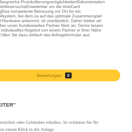
fangreiche ProtokollierungsmöglichkeitenDokumentation
utrittsversucheErweiterbar um die timeCard
gEine kompetente Betreuung vor Ort für ein
rollsystem, bei dem es auf das optimale Zusammenspiel
d Hardware ankommt, ist unerlässlich. Daher bieten wir
ber unser bundesweites Partner-Netz an. Gerne lassen
n individuelles Angebot von einem Partner in Ihrer Nähe
llen Sie dazu einfach das Anfrageformular aus.
Bewertungen
0
EITER"
ereichen oder Gebäuden erhalten. So schützen Sie Ihr
nur einem Klick in der Anlage.