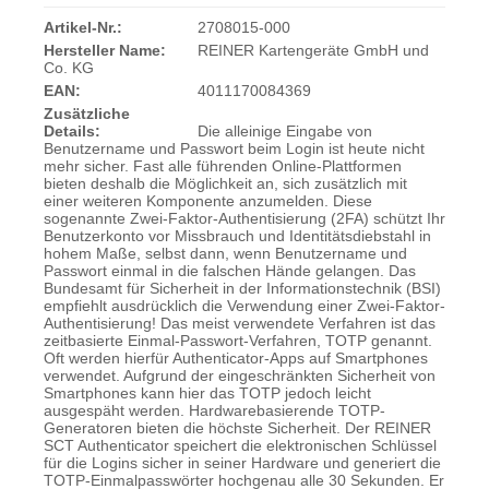
Artikel-Nr.:
2708015-000
Hersteller Name:
REINER Kartengeräte GmbH und
Co. KG
EAN:
4011170084369
Zusätzliche
Details:
Die alleinige Eingabe von
Benutzername und Passwort beim Login ist heute nicht
mehr sicher. Fast alle führenden Online-Plattformen
bieten deshalb die Möglichkeit an, sich zusätzlich mit
einer weiteren Komponente anzumelden. Diese
sogenannte Zwei-Faktor-Authentisierung (2FA) schützt Ihr
Benutzerkonto vor Missbrauch und Identitätsdiebstahl in
hohem Maße, selbst dann, wenn Benutzername und
Passwort einmal in die falschen Hände gelangen. Das
Bundesamt für Sicherheit in der Informationstechnik (BSI)
empfiehlt ausdrücklich die Verwendung einer Zwei-Faktor-
Authentisierung! Das meist verwendete Verfahren ist das
zeitbasierte Einmal-Passwort-Verfahren, TOTP genannt.
Oft werden hierfür Authenticator-Apps auf Smartphones
verwendet. Aufgrund der eingeschränkten Sicherheit von
Smartphones kann hier das TOTP jedoch leicht
ausgespäht werden. Hardwarebasierende TOTP-
Generatoren bieten die höchste Sicherheit. Der REINER
SCT Authenticator speichert die elektronischen Schlüssel
für die Logins sicher in seiner Hardware und generiert die
TOTP-Einmalpasswörter hochgenau alle 30 Sekunden. Er