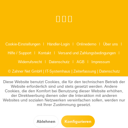
Cookie-Einstellungen
Händler-Login
Onlinedemo
Über uns
Hilfe / Support
Kontakt
Versand und Zahlungsbedingungen
Widerrufsrecht
Datenschutz
AGB
Impressum
© Zahner Net GmbH | IT-Systemhaus | Zeiterfassung | Datenschutz
Diese Website benutzt Cookies, die für den technischen Betrieb der
Website erforderlich sind und stets gesetzt werden. Andere
Cookies, die den Komfort bei Benutzung dieser Website erhöhen,
der Direktwerbung dienen oder die Interaktion mit anderen
Websites und sozialen Netzwerken vereinfachen sollen, werden nur
mit Ihrer Zustimmung gesetzt.
Ablehnen
Konfigurieren