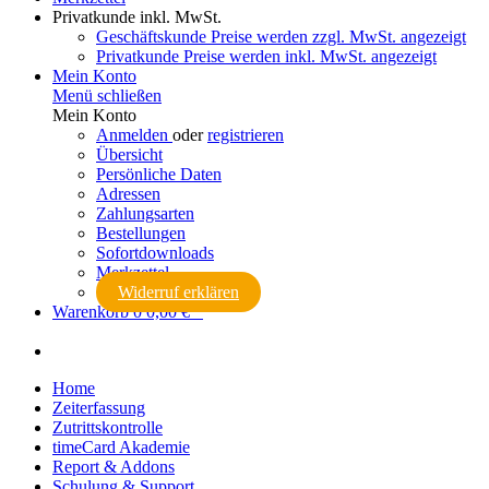
Privatkunde
inkl. MwSt.
Geschäftskunde
Preise werden zzgl. MwSt. angezeigt
Privatkunde
Preise werden inkl. MwSt. angezeigt
Mein Konto
Menü schließen
Mein Konto
Anmelden
oder
registrieren
Übersicht
Persönliche Daten
Adressen
Zahlungsarten
Bestellungen
Sofortdownloads
Merkzettel
Widerruf erklären
Warenkorb
0
0,00 € *
Home
Zeiterfassung
Zutrittskontrolle
timeCard Akademie
Report & Addons
Schulung & Support